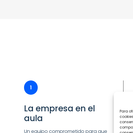
1
La empresa en el
Para of
aula
cookies
consent
comport
Un equipo comprometido para que
consent