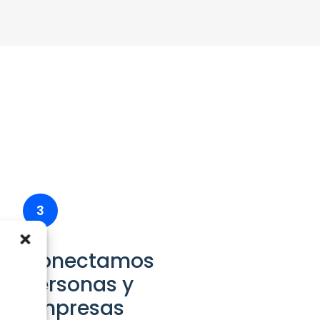
3
Conectamos
personas y
empresas