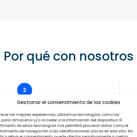
Por qué con nosotros
2
Gestionar el consentimiento de las cookies
Networking y
recer las mejores experiencias, utilizamos tecnologías como las
experiencias
 para almacenar y/o acceder a la información del dispositivo. El
imiento de estas tecnologías nos permitirá procesar datos como el
amiento de navegación o las identificaciones únicas en este sitio. No
Punto de encuentro para fortalecer
ir o retirar el consentimiento, puede afectar negativamente a ciertas