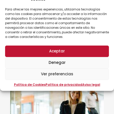
Torrent
Para ofrecer las mejores experiencias, utilizamos tecnologías
como las cookies para almacenar y/o acceder a la información
Horas:
52,5
del dispositivo. El consentimiento de estas tecnologías nos
Modalidad:
presencial
permitirá procesar datos como el comportamiento de
12/09/2023 - 27/10/2023
navegación o las identificaciones únicas en este sitio. No
consentir o retirar el consentimiento, puede afectar negativamente
a ciertas características y funciones.
Consultar
Aceptar
Denegar
Ver preferencias
Política de Cookies
Política de privacidad
Aviso legal