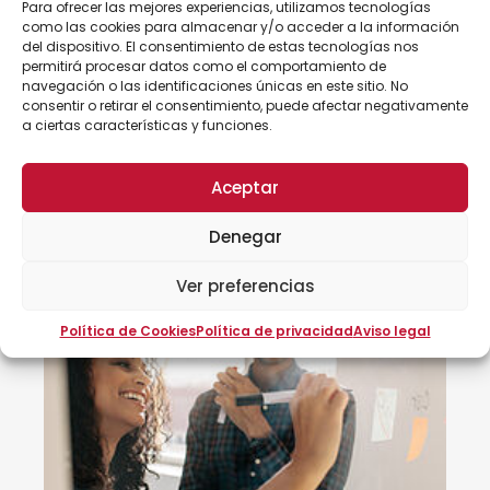
Para ofrecer las mejores experiencias, utilizamos tecnologías
como las cookies para almacenar y/o acceder a la información
Horas:
20
del dispositivo. El consentimiento de estas tecnologías nos
Modalidad:
presencial
permitirá procesar datos como el comportamiento de
26/10/2023 - 23/11/2023
navegación o las identificaciones únicas en este sitio. No
consentir o retirar el consentimiento, puede afectar negativamente
a ciertas características y funciones.
500€
Aceptar
Denegar
Ver preferencias
Política de Cookies
Política de privacidad
Aviso legal