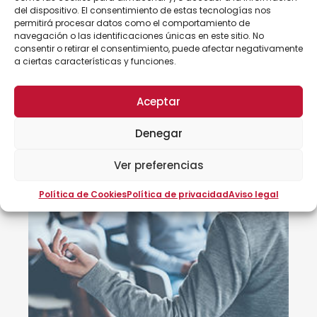
del dispositivo. El consentimiento de estas tecnologías nos
10/10/2023 - 12/12/2023
permitirá procesar datos como el comportamiento de
navegación o las identificaciones únicas en este sitio. No
Consultar
consentir o retirar el consentimiento, puede afectar negativamente
a ciertas características y funciones.
Aceptar
Denegar
Ver preferencias
Política de Cookies
Política de privacidad
Aviso legal