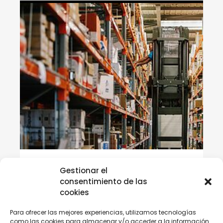
Formación Online
Gestionar el
Gestión de almacenes nacional e
consentimiento de las
internacional
cookies
Horas:
40
Para ofrecer las mejores experiencias, utilizamos tecnologías
Modalidad:
online
como las cookies para almacenar y/o acceder a la información