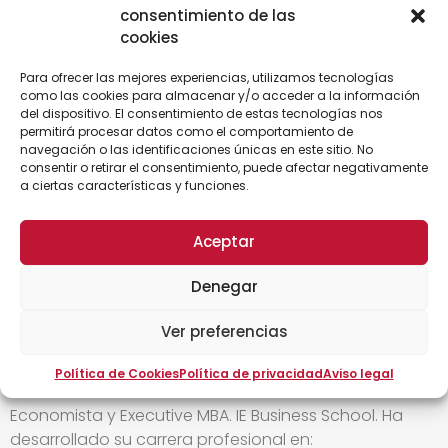
consentimiento de las
5. Selección de proveedores
cookies
Análisis de restricciones internas y externas.
Para ofrecer las mejores experiencias, utilizamos tecnologías
La petición de ofertas: RFP/RFQ.
como las cookies para almacenar y/o acceder a la información
Estrategia de negociación.
del dispositivo. El consentimiento de estas tecnologías nos
Toma de decisión y cierre de acuerdos.
permitirá procesar datos como el comportamiento de
navegación o las identificaciones únicas en este sitio. No
6. Gestión de categorías de compra
consentir o retirar el consentimiento, puede afectar negativamente
a ciertas características y funciones.
Compras Materiales Directos: Materia Prima.
Compras Materiales Indirectos: Envases y
embalajes.
Aceptar
Compras de Logística.
Denegar
PONENTES
Ver preferencias
Política de Cookies
Política de privacidad
Aviso legal
LUIS VEGA
Economista y Executive MBA. IE Business School. Ha
desarrollado su carrera profesional en: