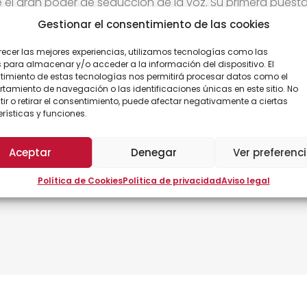
e el gran poder de seducción de la voz. Su primera puest
sabido compaginar con la presentación de numerosos ev
Gestionar el consentimiento de las cookies
de directivos tanto en Escuelas de Negocios como In Co
recer las mejores experiencias, utilizamos tecnologías como las
 para almacenar y/o acceder a la información del dispositivo. El
imiento de estas tecnologías nos permitirá procesar datos como el
amiento de navegación o las identificaciones únicas en este sitio. No
ir o retirar el consentimiento, puede afectar negativamente a ciertas
rísticas y funciones.
 teórica con ejercicios prácticos para que el aprendizaj
s preparará una presentación de entre 5-10 minutos.
Aceptar
Denegar
Ver preferenc
zará el trabajo realizado para detectar las fortalezas 
lidades que queden pendientes de resolver.
Política de Cookies
Política de privacidad
Aviso legal