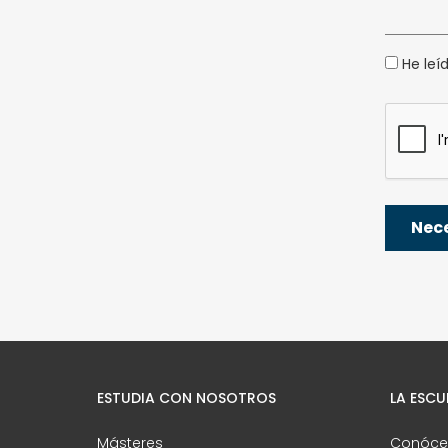
He leí
ESTUDIA CON NOSOTROS
LA ESCU
Másteres
Conóce