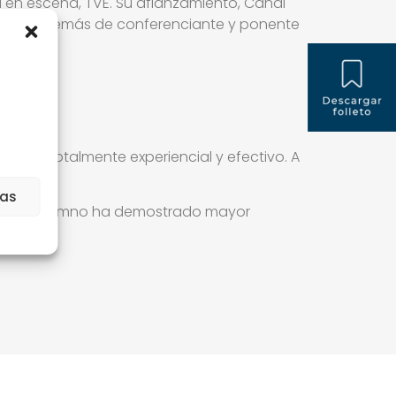
a en escena, TVE. Su afianzamiento, Canal
entos además de conferenciante y ponente
mpany.
e sea totalmente experiencial y efectivo. A
ias
donde el alumno ha demostrado mayor