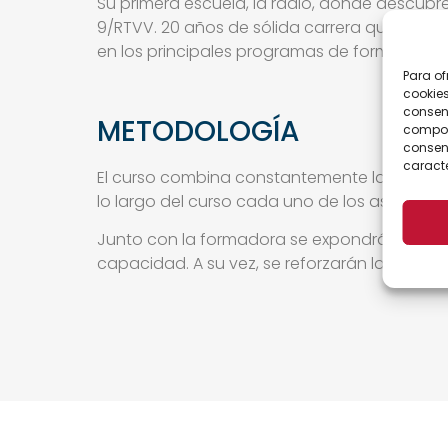
Su primera escuela, la radio, donde descubr
9/RTVV. 20 años de sólida carrera que ha 
en los principales programas de formación 
Para of
cookies
consent
METODOLOGÍA
comport
consent
caracte
El curso combina constantemente la formación
lo largo del curso cada uno de los asistente
Junto con la formadora se expondrá y anali
capacidad. A su vez, se reforzarán las debi