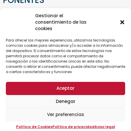
PONENTES
Jorge Alonso
Gestionar el
consentimiento de las
Licenciado en Ciencias Económicas y Empresariales.
cookies
Miembro del Registro Oficial de auditores de Cuentas.
Para ofrecer las mejores experiencias, utilizamos tecnologías
como las cookies para almacenar y/o acceder a la información
Socio Director y CEO de EVALUE INNOVACION, S.L., Socio
del dispositivo. El consentimiento de estas tecnologías nos
Director de JANUS MANAGEMENT, S.L., Socio Director de
permitirá procesar datos como el comportamiento de
VERUM MANAGEMENT, S.L. y Socio Director de BEST VA-
navegación o las identificaciones únicas en este sitio. No
consentir o retirar el consentimiento, puede afectar negativamente
LUE PARTNERS, S.L.
a ciertas características y funciones.
Aceptar
METODOLOGÍA
Denegar
La metodología de este programa formativo es
eminentemente práctica, combinando la teoría con
Ver preferencias
ejercicios y casos prácticos reales.
Política de Cookies
Política de privacidad
Aviso legal
Los participantes cuya asistencia supere el 75%