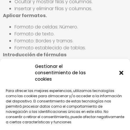
Ocultar y mostrar filas y columnas.
Insertar y eliminar filas y columnas.
Aplicar formatos.
Formato de celdas: Número.
Formato de texto.
Formato: Bordes y tramas.
Formato establecido de tablas.
Introducción de fórmulas
Definición, orden de los operadores, errores y
Gestionar el
cálculos.
consentimiento de las
cookies
Tipos de operadores.
Cálculos simples.
Para ofrecer las mejores experiencias, utilizamos tecnologías
Referencias.
como las cookies para almacenar y/o acceder a la información
Enganchado especial.
del dispositivo. El consentimiento de estas tecnologías nos
permitirá procesar datos como el comportamiento de
Funciones.
navegación o las identificaciones únicas en este sitio. No
consentir o retirar el consentimiento, puede afectar negativamente
Autosuma y función suma.
a ciertas características y funciones.
Funciones financieras.