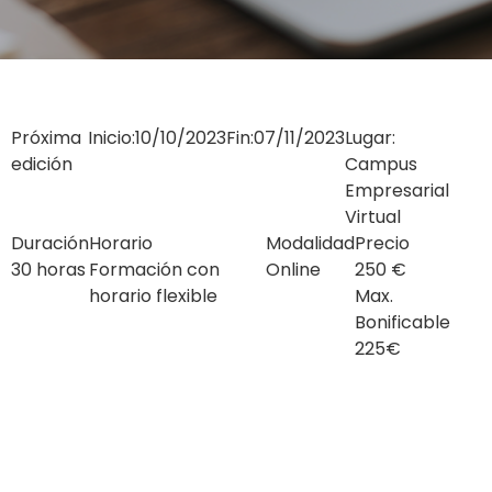
Próxima
Inicio:
10/10/2023
Fin:
07/11/2023
Lugar:
edición
Campus
Empresarial
Virtual
Duración
Horario
Modalidad
Precio
30 horas
Formación con
Online
250 €
horario flexible
Max.
Bonificable
225€