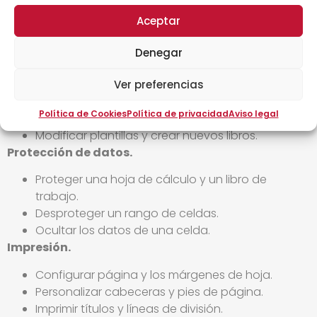
Funciones de fecha y hora.
Aceptar
Funciones matemáticas y trigométricas.
Funciones estadísticas.
Denegar
Funciones de búsqueda y referencia.
Funciones lógicas.
Ver preferencias
Creación de plantillas.
Política de Cookies
Política de privacidad
Aviso legal
Crear y guardar una plantilla.
Modificar plantillas y crear nuevos libros.
Protección de datos.
Proteger una hoja de cálculo y un libro de
trabajo.
Desproteger un rango de celdas.
Ocultar los datos de una celda.
Impresión.
Configurar página y los márgenes de hoja.
Personalizar cabeceras y pies de página.
Imprimir títulos y líneas de división.