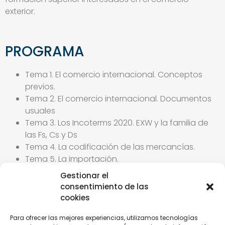
exterior.
PROGRAMA
Tema 1. El comercio internacional. Conceptos
previos.
Tema 2. El comercio internacional. Documentos
usuales
Tema 3. Los Incoterms 2020. EXW y la familia de
las Fs, Cs y Ds
Tema 4. La codificación de las mercancías.
Tema 5. La importación.
Tema 6. La exportación.
Gestionar el
Tema 7. El comercio intracomunitario.
consentimiento de las
Tema 8. Los regímenes especiales.
cookies
Tema 9. El transporte internacional.
Tema 10. Medios de cobro pago.
Para ofrecer las mejores experiencias, utilizamos tecnologías