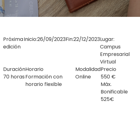
Próxima
Inicio:
26/09/2023
Fin:
22/12/2023
Lugar:
edición
Campus
Empresarial
Virtual
Duración
Horario
Modalidad
Precio
70 horas
Formación con
Online
550 €
horario flexible
Máx.
Bonificable
525€