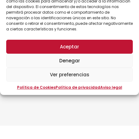
como las cookies para almacenar y/o acceder a la información
Tema 11. El comercio electrónico e Internet en el
del dispositivo. El consentimiento de estas tecnologías nos
comercio internacional.
permitirá procesar datos como el comportamiento de
navegación o las identificaciones únicas en este sitio. No
consentir o retirar el consentimiento, puede afectar negativamente
PONENTES
a ciertas características y funciones.
Remigi Palmés
Aceptar
Licenciado en Management internacional por ESMA.
Denegar
Dedicado a la formación empresarial de gerentes y
mandos intermedios, en materia de dirección y
Ver preferencias
gestión empresarial, comercio internacional, y
consultoría estratégica especializada en pymes.
Política de Cookies
Política de privacidad
Aviso legal