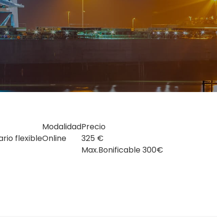
Modalidad
Precio
io flexible
Online
325 €
Max.Bonificable 300€