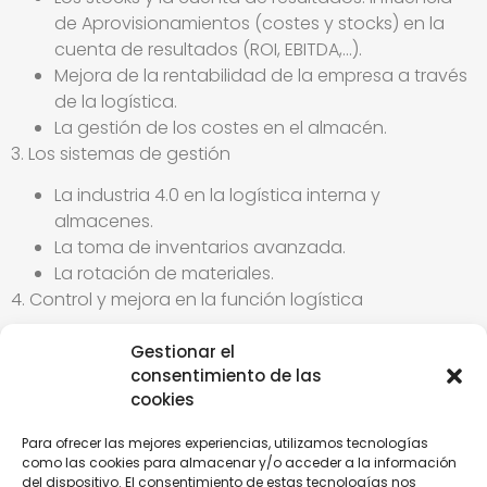
de Aprovisionamientos (costes y stocks) en la
cuenta de resultados (ROI, EBITDA,…).
Mejora de la rentabilidad de la empresa a través
de la logística.
La gestión de los costes en el almacén.
3. Los sistemas de gestión
La industria 4.0 en la logística interna y
almacenes.
La toma de inventarios avanzada.
La rotación de materiales.
4. Control y mejora en la función logística
Cuadro de mandos e indicadores.
Gestionar el
La mejora continua en la logística interna y
consentimiento de las
almacén.
cookies
5. Flujos de la logística interna y almacenes
Para ofrecer las mejores experiencias, utilizamos tecnologías
La gestión de stocks y nivel de servicio.
como las cookies para almacenar y/o acceder a la información
del dispositivo. El consentimiento de estas tecnologías nos