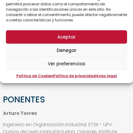
Abastecimientos a procesos productivos.
permitirá procesar datos como el comportamiento de
Milk Run.
navegación o las identificaciones únicas en este sitio. No
6. Guía de seguridad logística
consentir o retirar el consentimiento, puede afectar negativamente
a ciertas características y funciones.
Reglas comunes de Salud, Seguridad y Medio
Ambiente en seguridad logística.
Aceptar
Transporte interno.
Especificaciones de dispositivos de
Denegar
manipulación.
7. Logística inversa
Ver preferencias
Servicios de refurbish.
Política de Cookies
Política de privacidad
Aviso legal
Gestión de envases y embalajes.
PONENTES
Arturo Torres
Ingeniero en Organización Industrial. ETSII – UPV.
Cursos de Lean manufacturing. Creargie, Institute