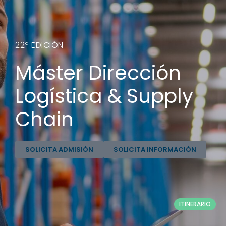
22ª EDICIÓN
Máster Dirección
Logística & Supply
Chain
SOLICITA ADMISIÓN
SOLICITA INFORMACIÓN
ITINERARIO