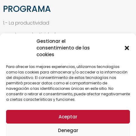
PROGRAMA
1.- La productividad
La productividad
Gestionar el
Procedimiento básico para el estudio del trabajo
consentimiento de las
2.- Introducción al estudio de métodos
cookies
Definiciones
Para ofrecer las mejores experiencias, utilizamos tecnologías
Campos de aplicación
como las cookies para almacenar y/o acceder a la información
3.- Diagramas y movimientos
del dispositivo. El consentimiento de estas tecnologías nos
permitirá procesar datos como el comportamiento de
Objeto y usos
navegación o las identificaciones únicas en este sitio. No
Definición de métodos y frecuencias
consentir o retirar el consentimiento, puede afectar negativamente
a ciertas características y funciones.
El cursograma analítico
4.- Métodos de trabajo y movimientos en el lugar de
trabajo
Aceptar
Principios de economía de movimientos
Denegar
Áreas de trabajo y puestos