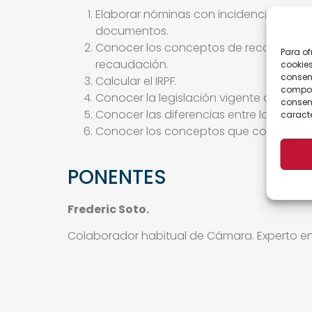
Elaborar nóminas con incidencias (IT, co
documentos.
Conocer los conceptos de recaudación 
Para of
recaudación.
cookies
consent
Calcular el IRPF.
comport
Conocer la legislación vigente de los di
consent
Conocer las diferencias entre los contra
caracte
Conocer los conceptos que componen un
PONENTES
Frederic Soto.
Colaborador habitual de Cámara. Experto en 