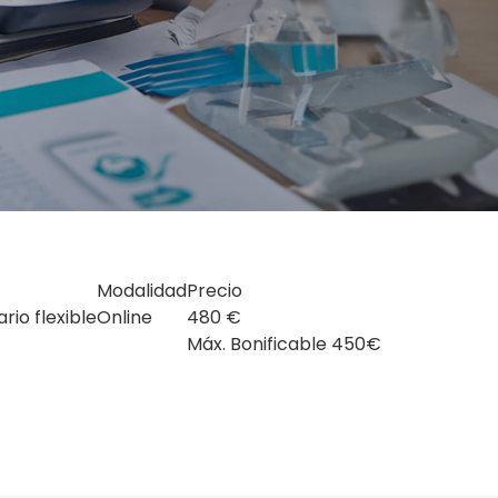
Modalidad
Precio
io flexible
Online
480 €
Máx. Bonificable 450€