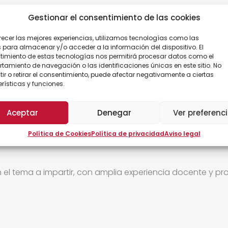
nciliación familiar, permisos, salario en especie, etc.) y c
Gestionar el consentimiento de las cookies
y los boletines de cotización TC1, TC2 antiguos para c
recer las mejores experiencias, utilizamos tecnologías como las
 para almacenar y/o acceder a la información del dispositivo. El
imiento de estas tecnologías nos permitirá procesar datos como el
amiento de navegación o las identificaciones únicas en este sitio. No
ferentes tipos de contrato y sus características.
ir o retirar el consentimiento, puede afectar negativamente a ciertas
tos.
rísticas y funciones.
 finiquito y calcular su importe.
Aceptar
Denegar
Ver preferenc
Política de Cookies
Política de privacidad
Aviso legal
el tema a impartir, con amplia experiencia docente y pro