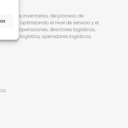
ón de los inventarios, del proceso de
ias
ístico, optimizando el nivel de servicio y el
tores de operaciones, directores logísticos,
bución logística, operadores logísticos,
ca.