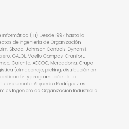
 Informática (ITI). Desde 1997 hasta la
ectos de Ingeniería de Organización
totrim, Skoda, Johnson Controls, Dynamit
Valero, GALOL, Vaello Campos, Granfort,
erience, Cafento, AECOC, Mercadona, Grupo
gística (almacenaje, picking, distribución en
planificación y programación de la
ría concurrente. Alejandro Rodríguez es
’; es Ingeniero de Organización Industrial e