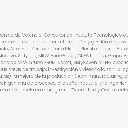
tècnica de València. Consultor del Instituto Tecnológico de
on labores de consultoría, formación y gestión de proy
olo, Artenvas, Keraben, Terra Mítica, Plastiken, Injusa, Au
ler, Massive, SofyTec, MRW, FausGroup, OKW, Llanera, Grupo 
 Cándido Miró, Grupo ERUM, Korott, SixtySeven, MTNG exp
 Sus áreas de trabajo, investigación y desarrollo son: la lo
rutas), la mejora de la producción (lean-manufacturing, 
reingeniería de procesos, el diseño industrial y la ingenie
nica de València en el programa ‘Estadística y Optimización