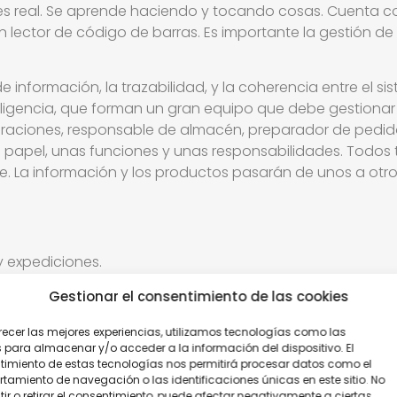
, es real. Se aprende haciendo y tocando cosas. Cuenta 
lector de código de barras. Es importante la gestión de la
e información, la trazabilidad, y la coherencia entre el si
eligencia, que forman un gran equipo que debe gestionar
peraciones, responsable de almacén, preparador de pedido
papel, unas funciones y unas responsabilidades. Todos t
 La información y los productos pasarán de unos a otros
y expediciones.
mización del proceso logístico.
Gestionar el consentimiento de las cookies
recer las mejores experiencias, utilizamos tecnologías como las
 para almacenar y/o acceder a la información del dispositivo. El
imiento de estas tecnologías nos permitirá procesar datos como el
amiento de navegación o las identificaciones únicas en este sitio. No
ir o retirar el consentimiento, puede afectar negativamente a ciertas