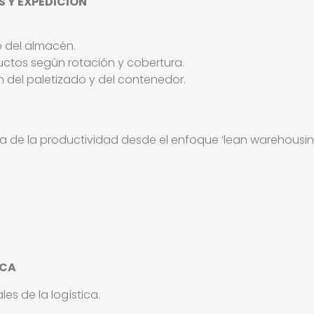
S Y EXPEDICIÓN
o del almacén.
uctos según rotación y cobertura.
 del paletizado y del contenedor.
ora de la productividad desde el enfoque ‘lean warehousin
ICA
es de la logística.