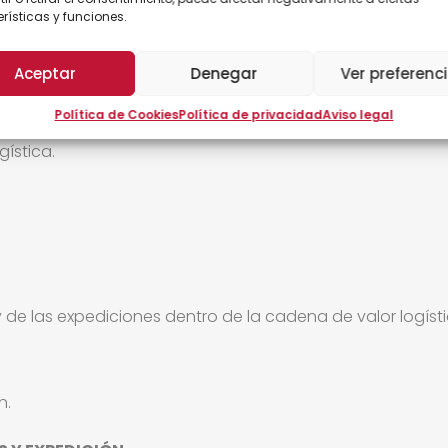
rísticas y funciones.
empresa con capacidad para tomar decisiones en la gesti
Aceptar
Denegar
Ver preferenc
 y cuyo objetivo sea mejorar en la gestión del proceso log
Perfiles profesionales: gerencia, jefes de almacén, direc
Política de Cookies
Política de privacidad
Aviso legal
pediciones, empresas de almacenaje, transporte y distri
gística.
 de las expediciones dentro de la cadena de valor logísti
n.