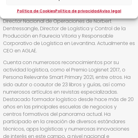
innovación logística.
Política de Cookies
Política de privacidad
Aviso legal
Ha sido Jefe de Planta en Steco-Allibert, Adjunto al
Director Nacional de Operaciones de Norbert
Dentressangle, Director de Logística y Control de la
Producción en Faurecia Vitoria y Responsable
Corporativo de Logística en Levantina. Actualmente es
CEO en AGLAË.
Cuenta con numerosos reconocimientos por su
actividad logística, como el Premio Logisnet 2017, o
Persona Relevante Smart Primary 2021, entre otros. Ha
sido autor o coautor de 23 libros y guías, así como
numerosos artículos en revistas especializadas.
Destacado formador logístico desde hace más de 20
años en las principales escuelas de negocios y
centros formativos del panorama actual. Ha
participado en la creación de diversos estándares
técnicos, apps logísticas y numerosas innovaciones
de interés en este campo, a nivel nacional e