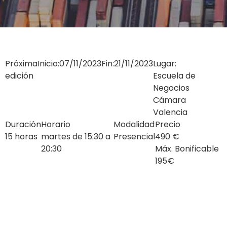
Próxima
Inicio:
07/11/2023
Fin:
21/11/2023
Lugar:
edición
Escuela de
Negocios
Cámara
Valencia
Duración
Horario
Modalidad
Precio
15 horas
martes de 15:30 a
Presencial
490 €
20:30
Máx. Bonificable
195€