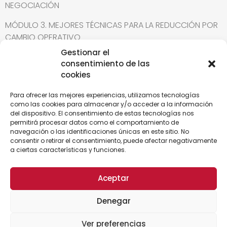
NEGOCIACIÓN
MÓDULO 3. MEJORES TÉCNICAS PARA LA REDUCCIÓN POR
CAMBIO OPERATIVO
Gestionar el
consentimiento de las
PONENTES
cookies
Para ofrecer las mejores experiencias, utilizamos tecnologías
CARLOS HENÁNDEZ
como las cookies para almacenar y/o acceder a la información
del dispositivo. El consentimiento de estas tecnologías nos
Licenciado en Ciencias Políticas y de la Administración
permitirá procesar datos como el comportamiento de
(UPV). Doctorando en Ciencias Económicas (UMH).
navegación o las identificaciones únicas en este sitio. No
consentir o retirar el consentimiento, puede afectar negativamente
Comisario de Averías (Colegio Oficial de la Marina
a ciertas características y funciones.
Mercante). Máster en Dirección Logística Integral
(CSG). Titulado en Dirección Logística Integral (ICIL).
Aceptar
Técnico en Gestión de Calidad Total (Diocesanas).
Técnico en Creación y puesta en marcha de
Denegar
empresas (Inguralde). Técnico en Informática de
almacenes (C. Estudios Alaveses). Especialista en
Ver preferencias