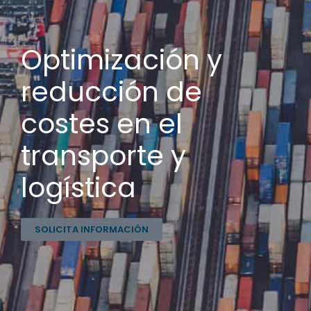
Optimización y
reducción de
costes en el
transporte y
logística
SOLICITA INFORMACIÓN