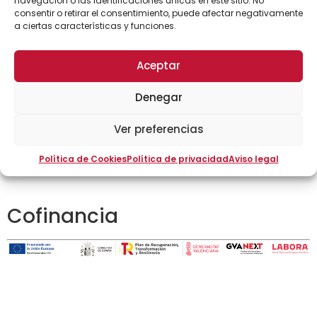
comunicación sincrona entre el docente y el
navegación o las identificaciones únicas en este sitio. No
consentir o retirar el consentimiento, puede afectar negativamente
alumno)
a ciertas características y funciones.
Aceptar
Denegar
Ver preferencias
Política de Cookies
Política de privacidad
Aviso legal
Cofinancia