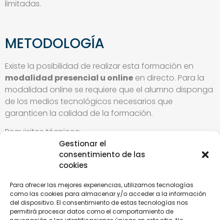
limitadas.
METODOLOGÍA
Existe la posibilidad de realizar esta formación en
modalidad presencial u online
en directo. Para la
modalidad online se requiere que el alumno disponga
de los medios tecnológicos necesarios que
garanticen la calidad de la formación.
Requisitos técnicos:
Gestionar el
Acceso a internet ( que permita la conexión a la
consentimiento de las
plataforma ZOOM, desde la que se realizará la
cookies
retrasmisión online)
Cámara (debe estar conectada en todo
Para ofrecer las mejores experiencias, utilizamos tecnologías
como las cookies para almacenar y/o acceder a la información
momento para verificar la asistencia del alumno)
del dispositivo. El consentimiento de estas tecnologías nos
Micrófono y altavoces (que posibiliten la
permitirá procesar datos como el comportamiento de