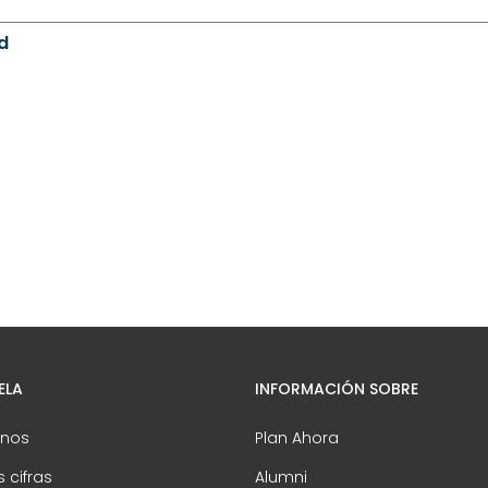
d
ELA
INFORMACIÓN SOBRE
nos
Plan Ahora
 cifras
Alumni