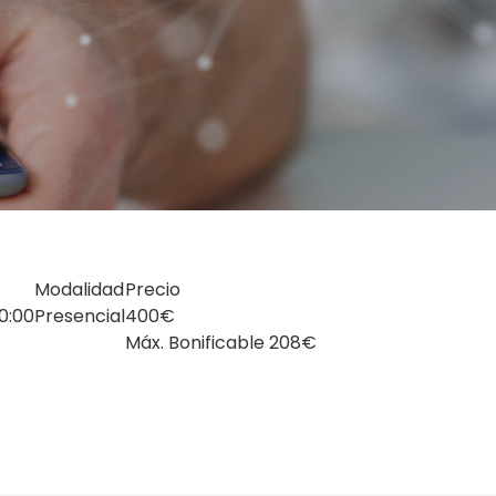
Modalidad
Precio
0:00
Presencial
400€
Máx. Bonificable 208€