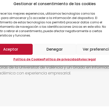
Gestionar el consentimiento de las cookies
recer las mejores experiencias, utilizamos tecnologías como las
 para almacenar y/o acceder a la información del dispositivo. El
imiento de estas tecnologías nos permitirá procesar datos como el
amiento de navegación o las identificaciones únicas en este sitio. No
ir o retirar el consentimiento, puede afectar negativamente a ciertas
rísticas y funciones.
Aceptar
Denegar
Ver preferenc
Política de Cookies
Política de privacidad
Aviso legal
 co-fundador y CEO de las empresas NoxNoctis y Atlas Ve
ras de la Universitat de València y un Grado en Informa
démica con experiencia empresarial.