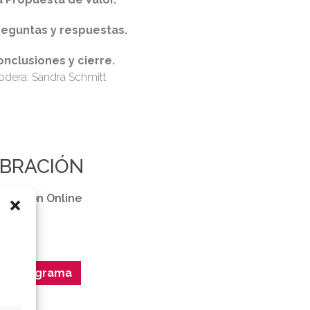
reguntas y respuestas.
onclusiones y cierre.
dera: Sandra Schmitt
EBRACIÓN
| Sesión Online
ar programa