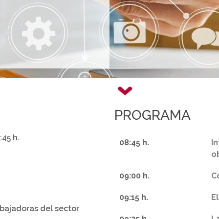
PROGRAMA
:45 h.
08:45 h.
I
o
09:00 h.
C
09:15 h.
E
abajadoras del sector
09:25 h.
L