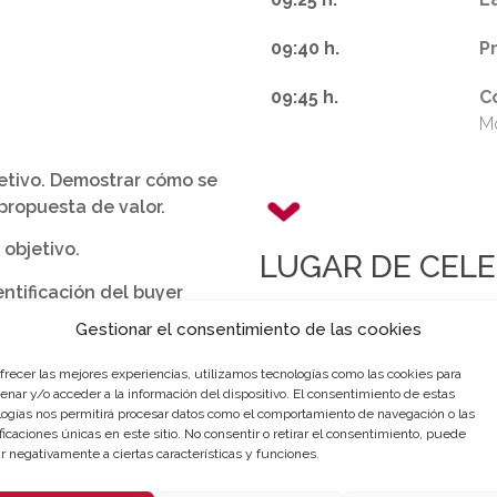
09:40 h.
P
09:45 h.
C
Mo
jetivo. Demostrar cómo se
propuesta de valor.
 objetivo.
LUGAR DE CEL
ntificación del buyer
Webinar - Cámara Valencia 
Gestionar el consentimiento de las cookies
ofrecer las mejores experiencias, utilizamos tecnologías como las cookies para
[jornada-duracion2]
enar y/o acceder a la información del dispositivo. El consentimiento de estas
logías nos permitirá procesar datos como el comportamiento de navegación o las
ficaciones únicas en este sitio. No consentir o retirar el consentimiento, puede
Inscripción
Descarg
r negativamente a ciertas características y funciones.